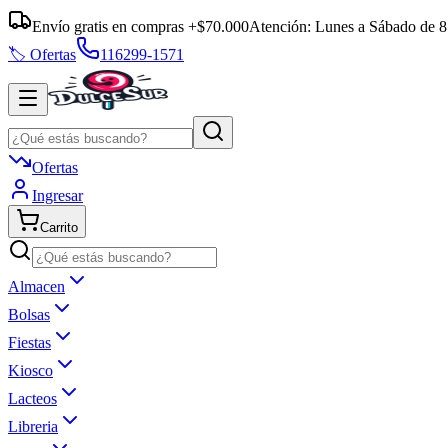
Envío gratis en compras +$70.000
Atención:
Lunes a Sábado
de
8
🏷️ Ofertas
116299-1571
Ofertas
Ingresar
Carrito
Almacen
Bolsas
Fiestas
Kiosco
Lacteos
Libreria