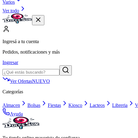
Varios
Ver todo
Ingresá a tu cuenta
Pedidos, notificaciones y más
Ingresar
Ver Ofertas
NUEVO
Categorías
Almacen
Bolsas
Fiestas
Kiosco
Lacteos
Libreria
V
Ayuda
Tu tienda online mayorista de confianza