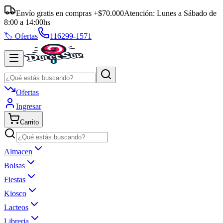
Envío gratis en compras +$70.000
Atención:
Lunes a Sábado
de
8:00
a
14:00
hs
🏷️ Ofertas
116299-1571
Ofertas
Ingresar
Carrito
Almacen
Bolsas
Fiestas
Kiosco
Lacteos
Libreria