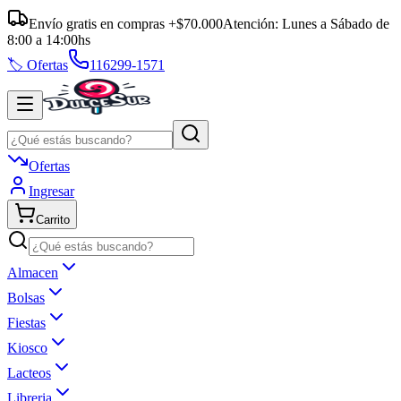
Envío gratis en compras +$70.000
Atención:
Lunes a Sábado
de
8:00
a
14:00
hs
🏷️ Ofertas
116299-1571
Ofertas
Ingresar
Carrito
Almacen
Bolsas
Fiestas
Kiosco
Lacteos
Libreria