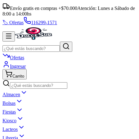
Envío gratis en compras +$70.000
Atención:
Lunes a Sábado
de
8:00
a
14:00
hs
🏷️ Ofertas
116299-1571
Ofertas
Ingresar
Carrito
Almacen
Bolsas
Fiestas
Kiosco
Lacteos
Libreria