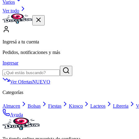
Varios
Ver todo
Ingresá a tu cuenta
Pedidos, notificaciones y más
Ingresar
Ver Ofertas
NUEVO
Categorías
Almacen
Bolsas
Fiestas
Kiosco
Lacteos
Libreria
V
Ayuda
Tu tienda online mayorista de confianza