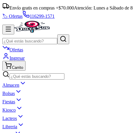
Envío gratis en compras +$70.000
Atención:
Lunes a Sábado
de
8
🏷️ Ofertas
116299-1571
Ofertas
Ingresar
Carrito
Almacen
Bolsas
Fiestas
Kiosco
Lacteos
Libreria